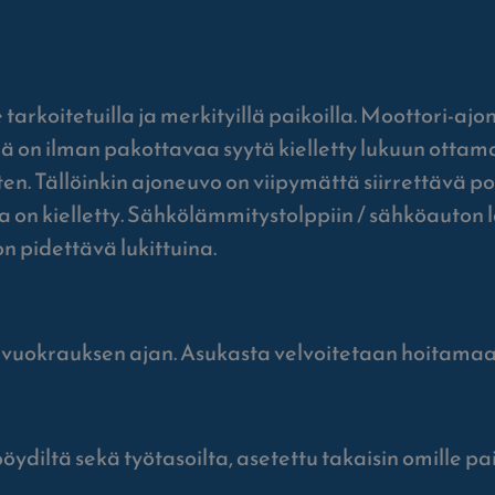
e tarkoitetuilla ja merkityillä paikoilla. Moottori-a
lä on ilman pakottavaa syytä kielletty lukuun ottama
n. Tällöinkin ajoneuvo on viipymättä siirrettävä po
lla on kielletty. Sähkölämmitystolppiin / sähköauton 
n pidettävä lukittuina.
ko vuokrauksen ajan. Asukasta velvoitetaan hoitam
 pöydiltä sekä työtasoilta, asetettu takaisin omille p