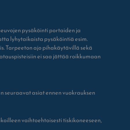
joneuvojen pysäköinti portaiden ja
tta lyhytaikaista pysäköintiä esim.
is. Tarpeeton ajo pihakäytävillä sekä
latauspisteisiin ei saa jättää roikkumaan
aan seuraavat asiat ennen vuokrauksen
aikoilleen vaihtoehtoisesti tiskikoneeseen,