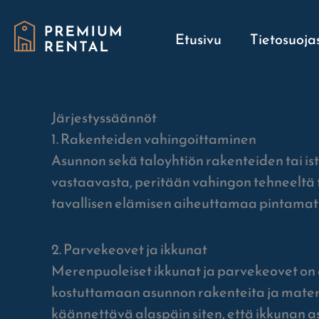
Siirry
sisältöön
Etusivu
Tietosuoja
Järjestyssäännöt
1. Rakenteiden vahingoittaminen
Asunnon sekä taloyhtiön rakenteiden tai is
vastaavasta, peritään vahingon tehneeltä t
tavallisen elämisen aiheuttamaa pintamate
2. Parvekeovet ja ikkunat
Merenpuoleiset ikkunat ja parvekeovet on ai
kostuttamaan asunnon rakenteita ja materia
käännettävä alaspäin siten, että ikkunan as