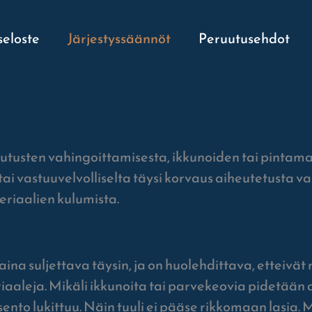
seloste
Järjestyssäännöt
Peruutusehdot
tutusten vahingoittamisesta, ikkunoiden tai pintama
ai vastuuvelvolliselta täysi korvaus aiheutetusta v
riaalien kulumista.
na suljettava täysin, ja on huolehdittava, etteivät 
aleja. Mikäli ikkunoita tai parvekeovia pidetään au
ento lukittuu. Näin tuuli ei pääse rikkomaan lasia. M