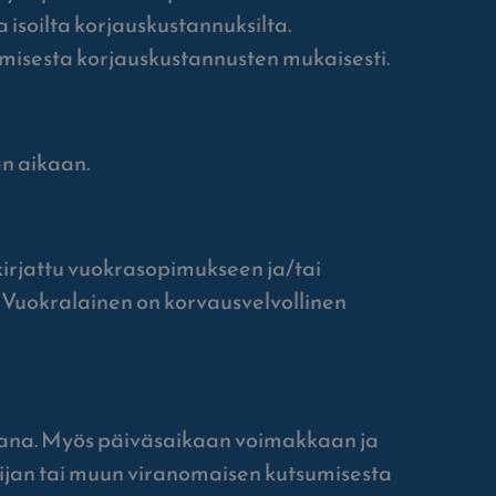
 isoilta korjauskustannuksilta.
amisesta korjauskustannusten mukaisesti.
än aikaan.
n kirjattu vuokrasopimukseen ja/tai
. Vuokralainen on korvausvelvollinen
aikana. Myös päiväsaikaan voimakkaan ja
tijan tai muun viranomaisen kutsumisesta