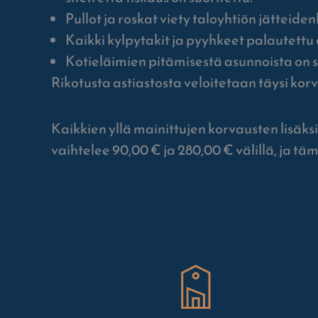
Pullot ja roskat viety taloyhtiön jätteide
Kaikki kylpytakit ja pyyhkeet palautettu 
Kotieläimien pitämisestä asunnoista on s
Rikotusta astiastosta veloitetaan täysi korva
Kaikkien yllä mainittujen korvausten li
vaihtelee 90,00 € ja 280,00 € välillä, ja