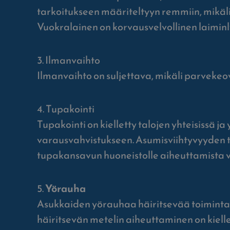
tarkoitukseen määriteltyyn remmiin, mikäli 
Vuokralainen on korvausvelvollinen laiminl
3. Ilmanvaihto
Ilmanvaihto on suljettava, mikäli parveke
4. Tupakointi
Tupakointi on kielletty talojen yhteisissä ja
varausvahvistukseen. Asumisviihtyvyyden tu
tupakansavun huoneistolle aiheuttamista v
5.
Yörauha
Asukkaiden yörauhaa häiritsevää toimintaa
häiritsevän metelin aiheuttaminen on kiell