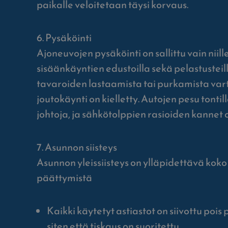
paikalle veloitetaan täysi korvaus.
6. Pysäköinti
Ajoneuvojen pysäköinti on sallittu vain niill
sisäänkäyntien edustoilla sekä pelastusteil
tavaroiden lastaamista tai purkamista varte
joutokäynti on kielletty. Autojen pesu tonti
johtoja, ja sähkötolppien rasioiden kannet o
7. Asunnon siisteys
Asunnon yleissiisteys on ylläpidettävä ko
päättymistä
Kaikki käytetyt astiastot on siivottu pois
siten että tiskaus on suoritettu.