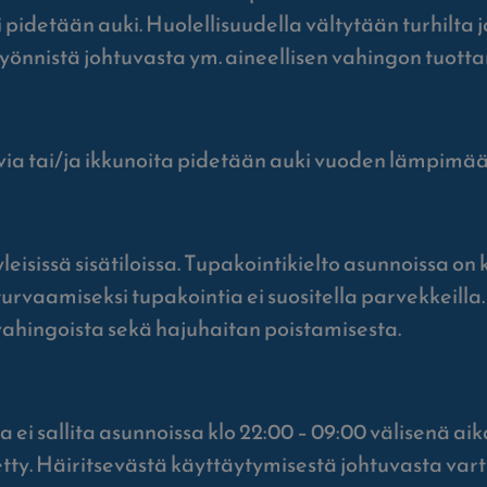
pidetään auki. Huolellisuudella vältytään turhilta ja
yönnistä johtuvasta ym. aineellisen vahingon tuott
ovia tai/ja ikkunoita pidetään auki vuoden lämpimä
 yleisissä sisätiloissa. Tupakointikielto asunnoissa o
rvaamiseksi tupakointia ei suositella parvekkeilla
ahingoista sekä hajuhaitan poistamisesta.
 ei sallita asunnoissa klo 22:00 – 09:00 välisenä 
etty. Häiritsevästä käyttäytymisestä johtuvasta var