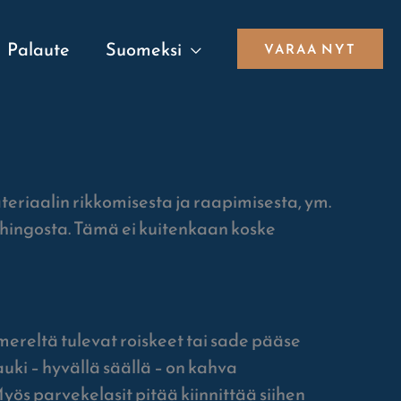
Palaute
Suomeksi
VARAA NYT
teriaalin rikkomisesta ja raapimisesta, ym.
ahingosta. Tämä ei kuitenkaan koske
mereltä tulevat roiskeet tai sade pääse
ki – hyvällä säällä – on kahva
yös parvekelasit pitää kiinnittää siihen