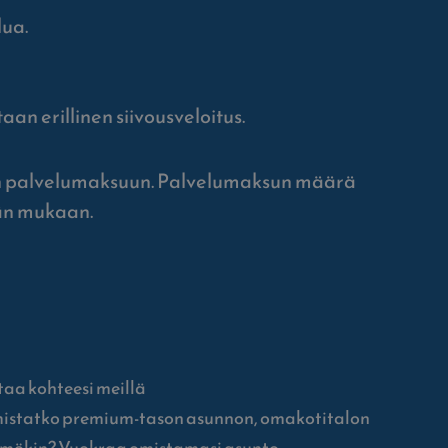
lua.
aan erillinen siivousveloitus.
än palvelumaksuun. Palvelumaksun määrä
rän mukaan.
taa kohteesi meillä
istatko premium-tason asunnon, omakotitalon
 mökin? Vuokraa omistamasi asunto