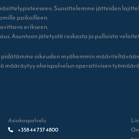
nkäsittelypisteeseen. Suosittelemme jätteiden lajitte
omille paikoilleen.
ovittava erikseen.
us. Asuntoon jätetystä roskasta ja pulloista veloitet
säksi pidätämme oikeuden myöhemmin määriteltävä
 tämä määräytyy oheispalvelun operatiivisen työmää
Asiakaspalvelu
Lis
+358 44 737 4800
Om
tai